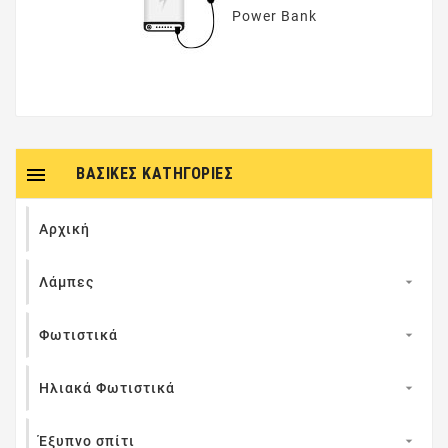
Power Βank

ΒΑΣΙΚΈΣ ΚΑΤΗΓΟΡΊΕΣ
Επαναφορτιζόμενες
μπαταρίες &
Αρχική
φορτιστές
Λάμπες

Φωτιστικά

Μπαταρίες
Ηλιακά Φωτιστικά

Ακουστικών
Βαρηκοΐας
Έξυπνο σπίτι
