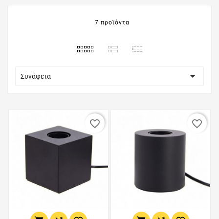
7 προϊόντα

Συνάφεια
favorite_border
favorite_border